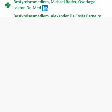
Bestyrelsesmedlem, Michael Røder, Overlæge,
Lektor, Dr. Med
Bestyrelsesmedlem, Alexander Da Costa Carneiro,
Civilingeniør
Bestyrelsesmedlem, Merete Chur Fischer, Læge,
leder i Global Safety i Novo Nordisk
Bankforbindelse
Danske Bank A/S,
Holmens Kanal 2-12,
1092 København K
Revision
Danske Forvaltning
Holmens Kanal 2-12