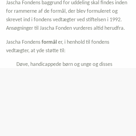
Jascha Fondens baggrund for uddeling skal findes inden
for rammerne af de formål, der blev formuleret og
skrevet ind i fondens vedtægter ved stiftelsen i 1992.
Ansøgninger til Jascha Fonden vurderes altid herudfra.
Jascha Fondens
formål
er, i henhold til fondens
vedtægter, at yde støtte til:
Døve, handicappede børn og unge og disses
pårørende, efterbehandling af psykisk syge,
forskning i Parkinsons syge, sklerose, muskelsvind
og støtte til patienter, der
lider af disse sygdomme
Eksperimenterende sociale bistandsprojekter
Andre sociale og almennyttige formål
Jascha Fondens formål er bredt formuleret og har gjort